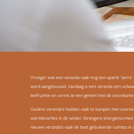
Vroeger was een veranda vaak nog een aparte ‘serre’
werd aangebouwd. Vandaag is een veranda een volwaar
leefruimte en vormt ze een geheel met de woonkamer
Oudere veranda’s hadden vaak te kampen met overver
warmteverlies in de winter. Strengere energienorme
nieuwe veranda’s vaak de best geïsoleerde ruimtes in d