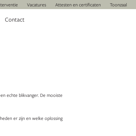
nterventie
Vacatures
Attesten en certificaten
Toonzaal
Contact
en echte blikvanger. De mooiste
heden er zijn en welke oplossing