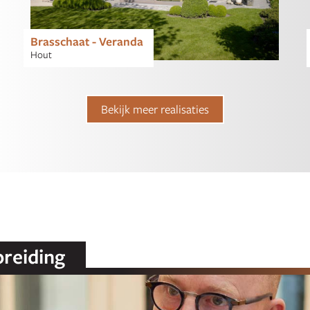
Brasschaat - Veranda
Hout
Bekijk meer realisaties
breiding