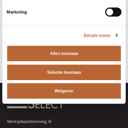
Marketing
Details tonen
Vorige
Volgende
Alles toestaan
Terug naar overzicht
Selectie toestaan
Weigeren
Merksplassesteenweg 18