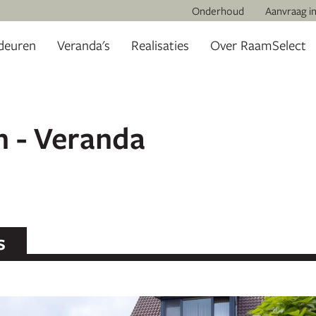
Onderhoud
Aanvraag i
deuren
Veranda's
Realisaties
Over RaamSelect
n - Veranda
s